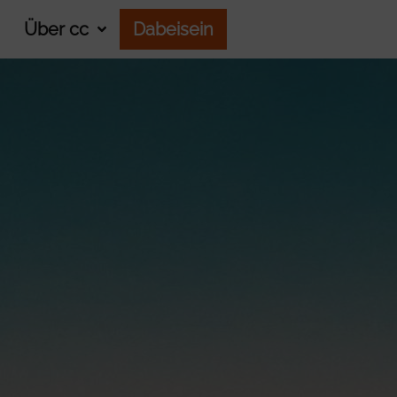
Über cc
Dabeisein