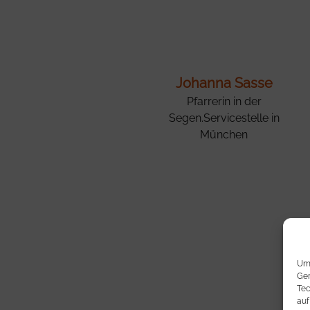
Johanna Sasse
Pfarrerin in der
Segen.Servicestelle in
München
Um 
Ger
Tec
auf