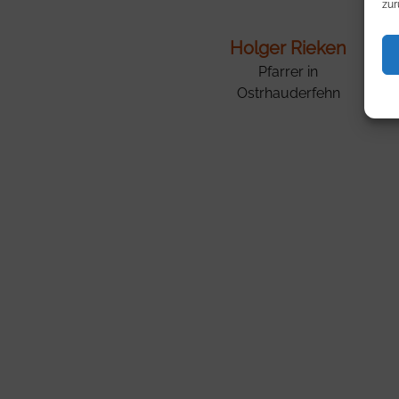
zur
Holger Rieken
Pfarrer in
Ostrhauderfehn