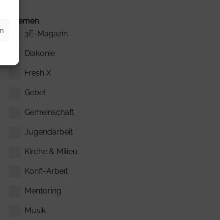
Themen
en
3E-Magazin
Diakonie
Fresh X
Gebet
Gemeinschaft
Jugendarbeit
Kirche & Milieu
Konfi-Arbeit
Mentoring
Musik