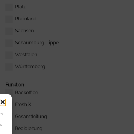
Pfalz
Rheinland
Sachsen
Schaumburg-Lippe
Westfalen
Württemberg
Funktion
Backoffice
Fresh X
um
Gesamtleitung
Ds
Regioleitung