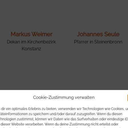
Markus Weimer
Johannes Seule
Dekan im Kirchenbezirk
Pfarrer in Steinenbronn
Konstanz
Cookie-Zustimmung verwalten
dir ein optimales Erlebnis zu bieten, verwenden wir Technologien wie Cookies, 
äteinformationen zu speichern und/oder darauf zuzugreifen. Wenn du diesen
hnologien zustimmst, können wir Daten wie das Surfverhalten oder eindeutige I
 dieser Website verarbeiten. Wenn du deine Zustimmung nicht erteilst oder