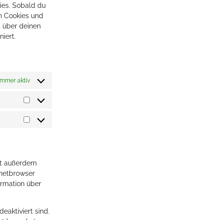
ies. Sobald du
on Cookies und
s über deinen
iert.
Immer aktiv
st außerdem
ernetbrowser
formation über
eaktiviert sind.