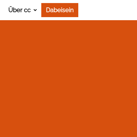
Über cc
Dabeisein