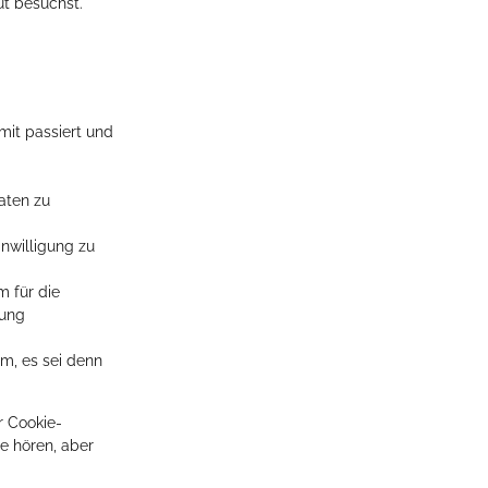
ut besuchst.
it passiert und
aten zu
inwilligung zu
m für die
tung
m, es sei denn
r Cookie-
e hören, aber