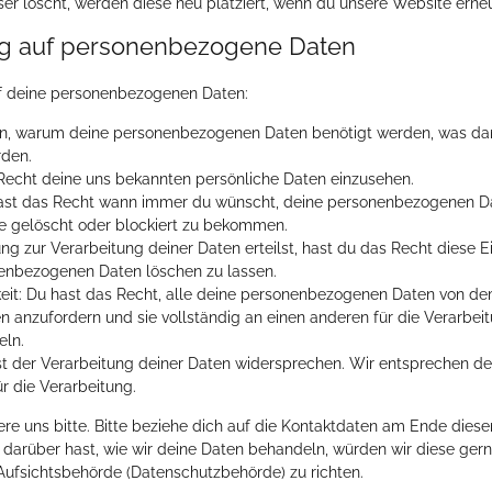
r löscht, werden diese neu platziert, wenn du unsere Website erne
ug auf personenbezogene Daten
uf deine personenbezogenen Daten:
en, warum deine personenbezogenen Daten benötigt werden, was dam
rden.
 Recht deine uns bekannten persönliche Daten einzusehen.
hast das Recht wann immer du wünscht, deine personenbezogenen D
ie gelöscht oder blockiert zu bekommen.
ng zur Verarbeitung deiner Daten erteilst, hast du das Recht diese E
enbezogenen Daten löschen zu lassen.
eit: Du hast das Recht, alle deine personenbezogenen Daten von de
n anzufordern und sie vollständig an einen anderen für die Verarbei
eln.
t der Verarbeitung deiner Daten widersprechen. Wir entsprechen de
r die Verarbeitung.
e uns bitte. Bitte beziehe dich auf die Kontaktdaten am Ende diese
darüber hast, wie wir deine Daten behandeln, würden wir diese gern
Aufsichtsbehörde (Datenschutzbehörde) zu richten.