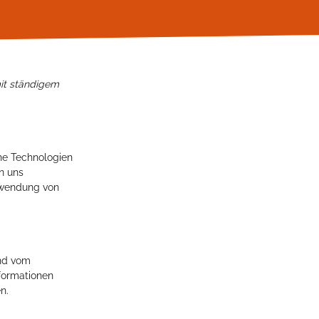
mit ständigem
he Technologien
n uns
erwendung von
und vom
formationen
n.