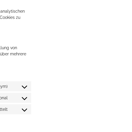
 analytischen
 Cookies zu
llung von
 über mehrere
nym)
onal
telt