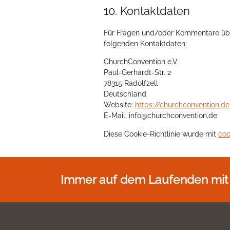
10. Kontaktdaten
Für Fragen und/oder Kommentare über 
folgenden Kontaktdaten:
ChurchConvention e.V.
Paul-Gerhardt-Str. 2
78315 Radolfzell
Deutschland
Website:
https://churchconvention.de
E-Mail:
info@
churchconvention.de
Diese Cookie-Richtlinie wurde mit
coo
Immer auf dem Laufenden mit