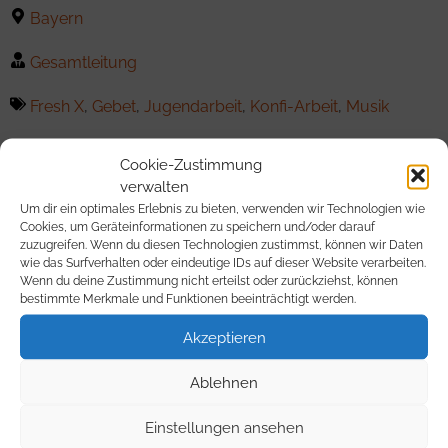
Bayern
Gesamtleitung
Fresh X
,
Gebet
,
Jugendarbeit
,
Konfi-Arbeit
,
Musik
Mich begeistert cc, weil ich dort mit vielen Menschen
Cookie-Zustimmung
vernetzt bin, die geistlich im Aufbruch, verbunden in
verwalten
Freundschaft und leidenschaftlich im Leben die Zukunft
Um dir ein optimales Erlebnis zu bieten, verwenden wir Technologien wie
der Kirche gestalten wollen. Diese Haltung spricht mir aus
Cookies, um Geräteinformationen zu speichern und/oder darauf
der Seele.
zuzugreifen. Wenn du diesen Technologien zustimmst, können wir Daten
wie das Surfverhalten oder eindeutige IDs auf dieser Website verarbeiten.
Wenn du deine Zustimmung nicht erteilst oder zurückziehst, können
bestimmte Merkmale und Funktionen beeinträchtigt werden.
daniel.goetzfried@elkb.de
Akzeptieren
Ablehnen
Einstellungen ansehen