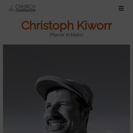
Christoph Kiworr
Pfarrer in Mainz