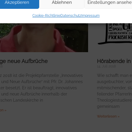
Akzeptieren
Ablehnen
Einstellungen anseh
Cookie-Richtlinie
Datenschutz
Impressum
age neue Aufbrüche
Hörabende in
18
14. Juli 2018
z 2018 ist die Projektpfarrstelle „Innovatives
Wie schafft man e
 und Neue Aufbrüche“ mit Pfr. Dr. Johannes
ausgebuchter, von
er besetzt. Er ist beauftragt, innovatives
mitmischender, s
 und neue Aufbrüche innerhalb der
feilender PfarrerI
ischen Landeskirche in
Theologiestudiere
gemeinsam
en »
Weiterlesen »