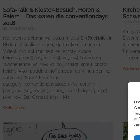
Sofa-Talk & Kloster-Besuch. Hören &
Kirche
Feiern – Das waren die conventiondays
Schwe
2018
27. Novem
28. November 2018
Am 3. No
[vc_row][vc_column][vc_column_text] Ein Rückblick in
Experim
Bildern, Visualisierungen, Eindrücken… – und ein
Kirchen
Video! [/vc_column_text][vc_empty_space
für Vern
height=“50px“][/vc_column][/vc_row] Fotos vom
uns war
Wochenende [vc_row][vc_column][dt_small_photos
Weiterles
height=“550″ padding=“10″ arrows=“dark“ number=“31″
autoslide=“8000″ loop=“true“
category=“conventiondays2018″][/vc_column]
[/vc_row] [vc_row][vc_empty_space height=“50px“]
[/vc_row] Der Gottesdienst – Mit
Um 
Ger
Weiterlesen »
Tec
auf
zur