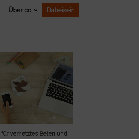
Über cc
Dabeisein
e für vernetztes Beten und