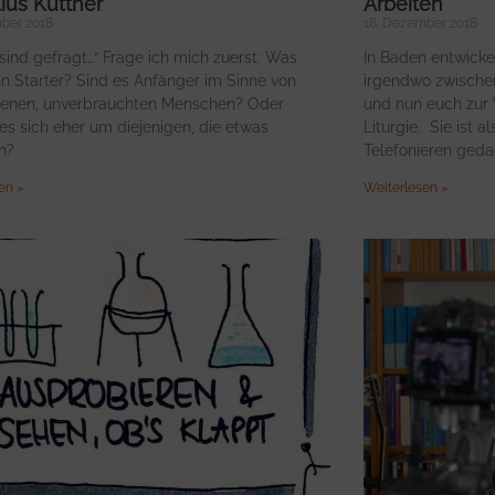
ius Küttner
Arbeiten
ber 2018
18. Dezember 2018
 sind gefragt…“ Frage ich mich zuerst: Was
In Baden entwicke
n Starter? Sind es Anfänger im Sinne von
irgendwo zwische
renen, unverbrauchten Menschen? Oder
und nun euch zur 
es sich eher um diejenigen, die etwas
Liturgie. Sie ist 
n?
Telefonieren geda
en »
Weiterlesen »