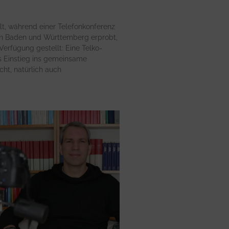
lt, während einer Telefonkonferenz
n Baden und Württemberg erprobt,
Verfügung gestellt: Eine Telko-
als Einstieg ins gemeinsame
cht, natürlich auch