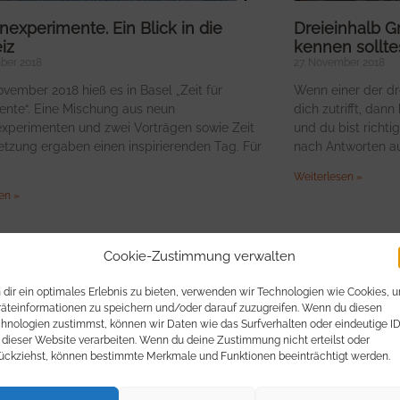
nexperimente. Ein Blick in die
Dreieinhalb 
iz
kennen sollte
ber 2018
27. November 2018
vember 2018 hieß es in Basel „Zeit für
Wenn einer der dr
ente“. Eine Mischung aus neun
dich zutrifft, dann
experimenten und zwei Vorträgen sowie Zeit
und du bist richt
etzung ergaben einen inspirierenden Tag. Für
nach Antworten a
Weiterlesen »
en »
Cookie-Zustimmung verwalten
dir ein optimales Erlebnis zu bieten, verwenden wir Technologien wie Cookies, 
äteinformationen zu speichern und/oder darauf zuzugreifen. Wenn du diesen
hnologien zustimmst, können wir Daten wie das Surfverhalten oder eindeutige I
 dieser Website verarbeiten. Wenn du deine Zustimmung nicht erteilst oder
ückziehst, können bestimmte Merkmale und Funktionen beeinträchtigt werden.