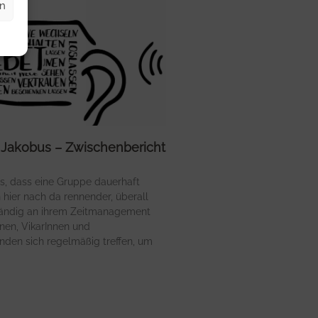
en
 Jakobus – Zwischenbericht
s, dass eine Gruppe dauerhaft
 hier nach da rennender, überall
tändig an ihrem Zeitmanagement
nnen, VikarInnen und
nden sich regelmäßig treffen, um