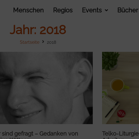
Menschen
Regios
Events
Bücher
Jahr: 2018
Startseite
2018
r sind gefragt – Gedanken von
Telko-Liturgi