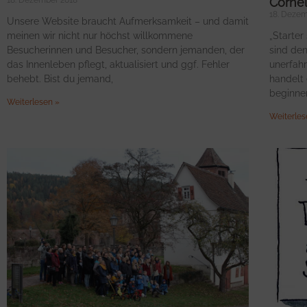
18. Dezember 2018
Cornel
18. Dezem
Unsere Website braucht Aufmerksamkeit – und damit
meinen wir nicht nur höchst willkommene
„Starter
Besucherinnen und Besucher, sondern jemanden, der
sind den
das Innenleben pflegt, aktualisiert und ggf. Fehler
unerfah
behebt. Bist du jemand,
handelt 
beginne
Weiterlesen »
Weiterles