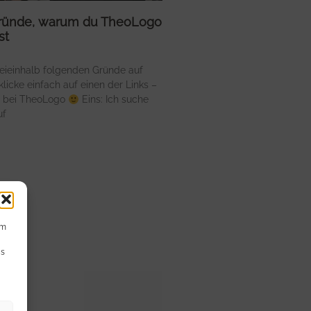
Gründe, warum du TheoLogo
st
eieinhalb folgenden Gründe auf
 klicke einfach auf einen der Links –
ig bei TheoLogo
Eins: Ich suche
uf
um
Ds