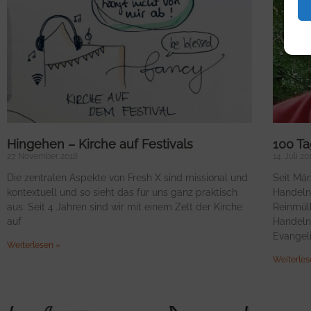
Hingehen – Kirche auf Festivals
100 T
27. November 2018
14. Juli 20
Die zentralen Aspekte von Fresh X sind missional und
Seit Mär
kontextuell und so sieht das für uns ganz praktisch
Handeln
aus: Seit 4 Jahren sind wir mit einem Zelt der Kirche
Reinmüll
auf
Handeln
Evangel
Weiterlesen »
Weiterles