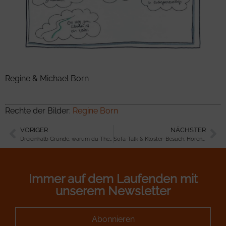
Regine & Michael Born
Rechte der Bilder:
Regine Born
VORIGER
NÄCHSTER
Dreieinhalb Gründe, warum du TheoLogo kennen solltest
Sofa-Talk & Kloster-Besuch. Hören & Feiern – Das waren die conventiondays 2018
Immer auf dem Laufenden mit
unserem Newsletter
Abonnieren