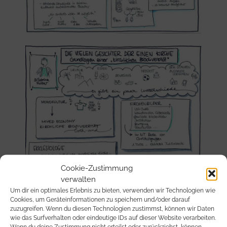
Cookie-Zustimmung
verwalten
Um dir ein optimales Erlebnis zu bieten, verwenden wir Technologien wie
Cookies, um Geräteinformationen zu speichern und/oder darauf
zuzugreifen. Wenn du diesen Technologien zustimmst, können wir Daten
wie das Surfverhalten oder eindeutige IDs auf dieser Website verarbeiten.
Wenn du deine Zustimmung nicht erteilst oder zurückziehst, können