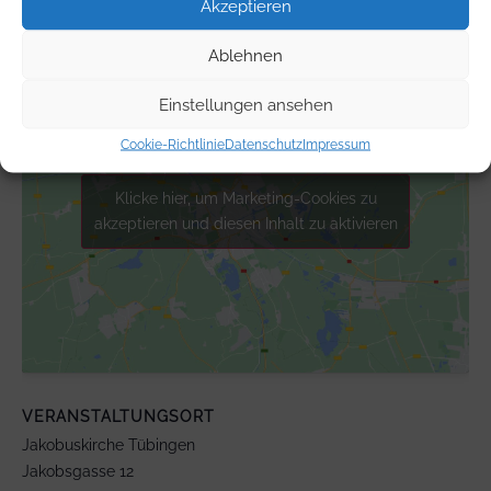
Akzeptieren
Ablehnen
Einstellungen ansehen
Cookie-Richtlinie
Datenschutz
Impressum
Klicke hier, um Marketing-Cookies zu
akzeptieren und diesen Inhalt zu aktivieren
VERANSTALTUNGSORT
Jakobuskirche Tübingen
Jakobsgasse 12