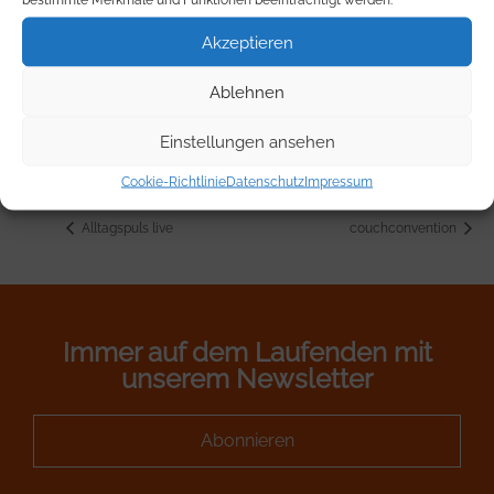
16. Januar 2025
Akzeptieren
Zeit:
16:00 - 17:30
Ablehnen
Einstellungen ansehen
VERANSTALTUNGSORT
Online
Cookie-Richtlinie
Datenschutz
Impressum
Alltagspuls live
couchconvention
Immer auf dem Laufenden mit
unserem Newsletter
Abonnieren