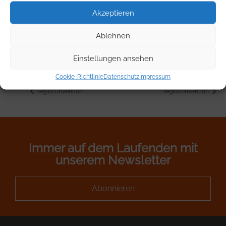
Zeit:
Akzeptieren
16:00 - 17:30
Ablehnen
VERANSTALTUNGSORT
Einstellungen ansehen
Online
Cookie-Richtlinie
Datenschutz
Impressum
regioconvention
regioconvention
Immer auf dem Laufenden mit
unserem Newsletter
Abonnieren