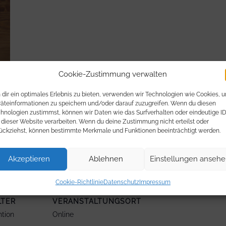
Cookie-Zustimmung verwalten
dir ein optimales Erlebnis zu bieten, verwenden wir Technologien wie Cookies, 
äteinformationen zu speichern und/oder darauf zuzugreifen. Wenn du diesen
ch und Gebet füreinander in unserer Regio Baden.
hnologien zustimmst, können wir Daten wie das Surfverhalten oder eindeutige I
 dieser Website verarbeiten. Wenn du deine Zustimmung nicht erteilst oder
ückziehst, können bestimmte Merkmale und Funktionen beeinträchtigt werden.
e Baden in der churchconvention-App geteilt.
Akzeptieren
Ablehnen
Einstellungen anseh
Cookie-Richtlinie
Datenschutz
Impressum
LTER
VERANSTALTUNGSORT
tion
Online