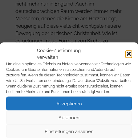
nicht mehr nur in England. Auch im
deutschsprachigen Raum werden immer mehr
Menschen, denen die Kirche am Herzen liegt,
neugierig auf diese vielleicht wichtigste neuere
Bewegung der britischen Christenheit. Wie ist
es gelungen, neue Formen von Kirche zu
entwickeln und so Zugang zu den vielen
Cookie-Zustimmung
verschiedenen gesellschaftlichen Milieus und
verwalten
Kontexten zu finden?
Um dir ein optimales Erlebnis zu bieten, verwenden wir Technologien wie
Cookies, um Geräteinformationen zu speichern und/oder darauf
In seinem großen Grundlagenbuch zu den
zuzugreifen. Wenn du diesen Technologien zustimmst, können wir Daten
Fresh-X fasst Michael Moynagh zu ersten Mal
wie das Surfverhalten oder eindeutige IDs auf dieser Website verarbeiten.
zusammen, was man in England methodisch
Wenn du deine Zustimmung nicht erteilst oder zurückziehst, können
bestimmte Merkmale und Funktionen beeinträchtigt werden.
und theologisch über die frischen Formen von
Kirche gelernt hat.
Akzeptieren
Ablehnen
Einstellungen ansehen