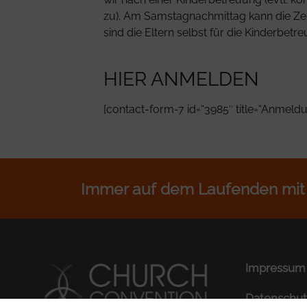
zu). Am Samstagnachmittag kann die Ze
sind die Eltern selbst für die Kinderbetr
HIER ANMELDEN
[contact-form-7 id=“3985″ title=“Anmeld
Immer auf dem Laufenden mit
Impressum
Datenschut