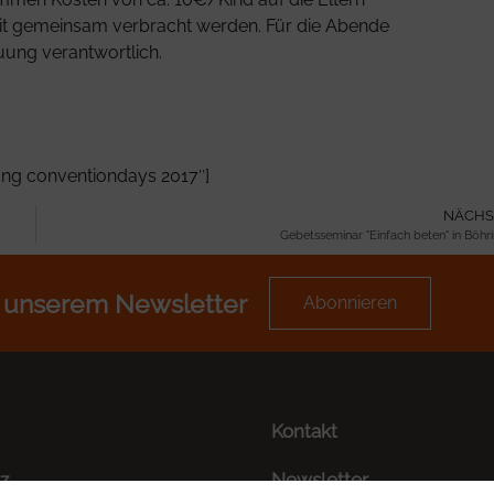
it gemeinsam verbracht werden. Für die Abende
euung verantwortlich.
ung conventiondays 2017″]
NÄCHS
Gebetsseminar "Einfach beten" in Böhr
 unserem Newsletter
Abonnieren
Kontakt
z
Newsletter