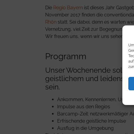
Die
Regio Bayern
ist dieses Jahr Gastgeb
November 2017 finden die conventiond
Rhön
statt. Sei dabei, denn es warten wi
Vernetzung, viel Zeit zur Begegnung un
Wir freuen uns, wenn wir uns sehen, bei
Um 
Ger
Programm
Tec
auf
zur
Unser Wochenende soll vo
geistlichem und leidensch
sein.
Ankommen, Kennenlernen, Update
Impulse aus den Regios
Barcamp-Zeit: netzwerkmäßiger Au
Erfrischende geistliche Impulse
Ausflug in die Umgebung