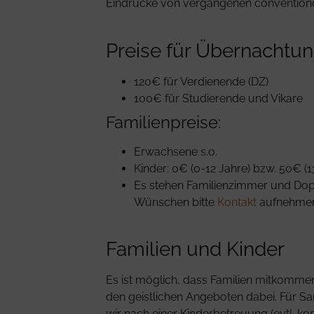
Eindrücke von vergangenen convention
Preise für Übernachtun
120€ für Verdienende (DZ)
100€ für Studierende und Vikare
Familienpreise:
Erwachsene s.o.
Kinder: 0€ (0-12 Jahre) bzw. 50€ (1
Es stehen Familienzimmer und Dop
Wünschen bitte
Kontakt
aufnehmen
Familien und Kinder
Es ist möglich, dass Familien mitkommen.
den geistlichen Angeboten dabei. Für 
wir nach einer Kinderbetreuung (evtl. k