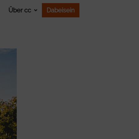
Über cc
Dabeisein