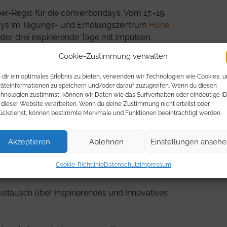
er-Regio für die conventiondays. Vom 17.-19.
ays im Tagungs- und Erholungszentrum
Hohe
eder drei inspirierende Tage mit Impulsen,
d Erholung!
Cookie-Zustimmung verwalten
 den conventiondays 2017.
dir ein optimales Erlebnis zu bieten, verwenden wir Technologien wie Cookies, 
äteinformationen zu speichern und/oder darauf zuzugreifen. Wenn du diesen
hnologien zustimmst, können wir Daten wie das Surfverhalten oder eindeutige I
 dieser Website verarbeiten. Wenn du deine Zustimmung nicht erteilst oder
ückziehst, können bestimmte Merkmale und Funktionen beeinträchtigt werden.
n freundschaftlichem,
aftlichem Miteinander geprägt
Akzeptieren
Ablehnen
Einstellungen anseh
Cookie-Richtlinie
Datenschutz
Impressum
 – Was bewegt uns? Was bewegt cc gerade?
stausch über Inspirierendes und Innovatives