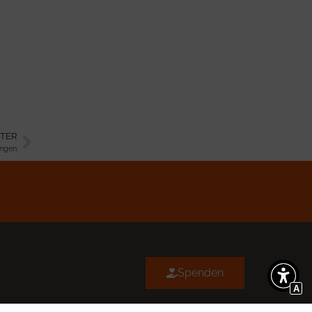
TER
ingen
Spenden
A