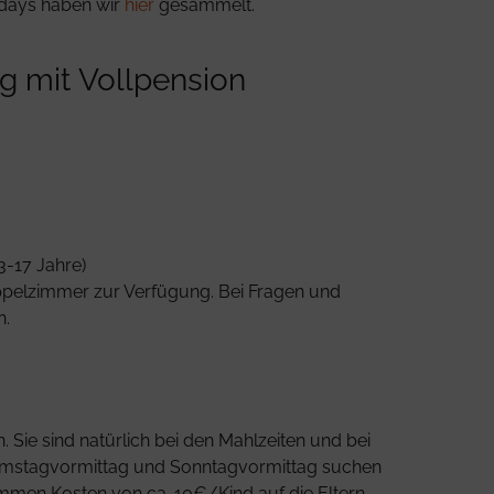
days haben wir
hier
gesammelt.
g mit Vollpension
3-17 Jahre)
pelzimmer zur Verfügung. Bei Fragen und
.
 Sie sind natürlich bei den Mahlzeiten und bei
Samstagvormittag und Sonntagvormittag suchen
ommen Kosten von ca. 10€/Kind auf die Eltern